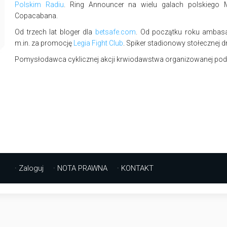
Polskim Radiu
. Ring Announcer na wielu galach polskiego
Copacabana.
Od trzech lat bloger dla
betsafe.com
. Od początku roku amba
m.in. za promocję
Legia Fight Club
. Spiker stadionowy stołecznej d
Pomysłodawca cyklicznej akcji krwiodawstwa organizowanej pod
· Zaloguj
· NOTA PRAWNA
· KONTAKT