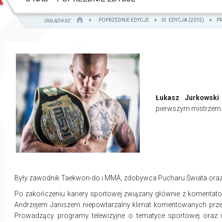
· POPRZEDNIE EDYCJE
III. EDYCJA (2015)
P
OGLĄDASZ:
Łukasz Jurkowski
pierwszym mistrzem 
Były zawodnik Taekwon-do i MMA, zdobywca Pucharu Świata oraz 
Po zakończeniu kariery sportowej związany głównie z komentat
Andrzejem Janiszem niepowtarzalny klimat komentowanych przez
Prowadzący programy telewizyjne o tematyce sportowej oraz 