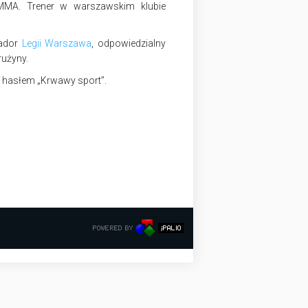
 MMA. Trener w warszawskim klubie
sador
Legii Warszawa
, odpowiedzialny
rużyny.
 hasłem „Krwawy sport”.