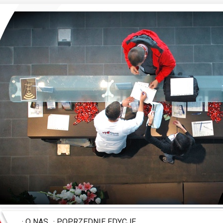
PSWE
· O NAS
· POPRZEDNIE EDYCJE