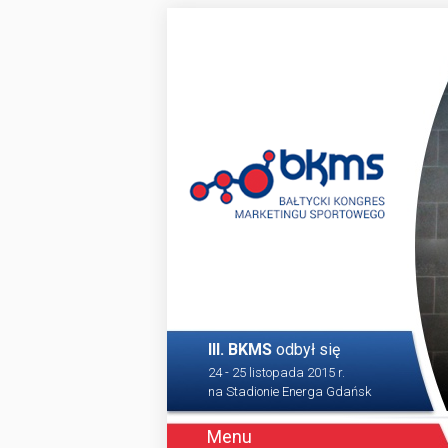
III. BKMS
odbył się
24 - 25 listopada 2015 r.
na Stadionie Energa Gdańsk
Menu