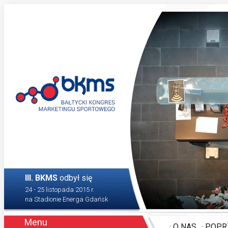
PSWE
III. BKMS
odbył się
24 - 25 listopada 2015 r.
na Stadionie Energa Gdańsk
Menu
· O NAS
· POP