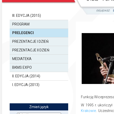
OGLĄDASZ:
III. EDYCJA (2015)
PROGRAM
PRELEGENCI
PREZENTACJE I DZIEŃ
PREZENTACJE II DZIEŃ
MEDIATEKA
BKMS EXPO
II. EDYCJA (2014)
I. EDYCJA (2013)
Funkcję Wiceprezes
W 1995 r. ukończył 
Zmień język
Krakowie
. Uczestni