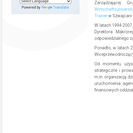
Zarządzającej 
Powered by
Translate
Wirtschaftsuniversi
Trainer
w Szwajcarii 
W latach 1994-200
Dyrektora Makrore
odpowiedzialnego za
Ponadto, w latach 
Wiceprzewodniczący
Od momentu uzyska
strategiczne i pro
m.in. organizacją dz
uruchomienia agenc
finansowych oddzia